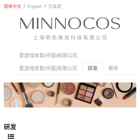
简体中文
English
日本語
上 海 明 色 美 妆 科 技 有 限 公 司
爱游戏体育(中国)有限公司
爱游戏体育(中国)有限公司
研发
联系
研发